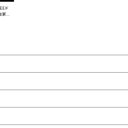
EEド
り自家焙