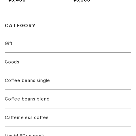
リップパック6pac × 2 クリ
焙煎 コーヒーショップ ICE
アケース入り自家焙煎 コー
D COFFEE ホウエイ コー
ヒー豆 1pac 12g ギフト な
ヒー ギフト など
ど
CATEGORY
Gift
Goods
Coffee beans single
Coffee beans blend
Caffeineless coffee
Liquid &Drip pack